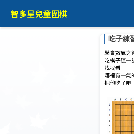
智多星兒童圍棋
吃子練
學會數氣之
吃棋子這一
找找看
哪裡有一氣
把他吃了吧