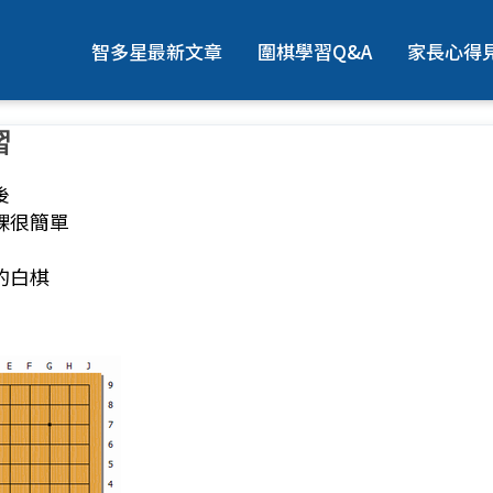
智多星最新文章
圍棋學習Q&A
家長心得
習
後
課很簡單
的白棋