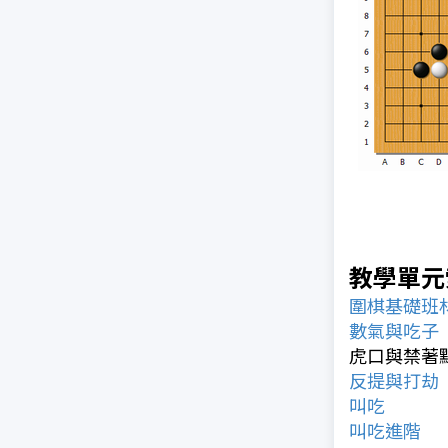
教學單元
圍棋基礎班
數氣與吃子
虎口與禁著
反提與打劫
叫吃
叫吃進階