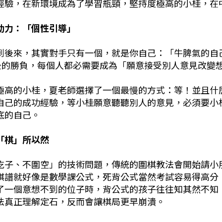
經驗，在新環境成為了學習瓶頸，堅持度極高的小桂，在
動力：「個性引導」
到後來，其實對手只有一個，就是你自己：「牛脾氣的自
而最後的勝負，每個人都必需要成為「願意接受別人意見改變
極高的小桂，夏老師選擇了一個最慢的方式：等！並且什
自己的成功經驗，等小桂願意聽聽別人的意見，必須要小
底的自己。
「棋」所以然
吃子、不圍空」的技術問題，傳統的圍棋教法會開始請小
棋譜就好像是數學課公式，死背公式當然考試容易得高分
了一個意想不到的位子時，背公式的孩子往往知其然不知
法真正理解定石，反而會讓棋局更早崩潰。