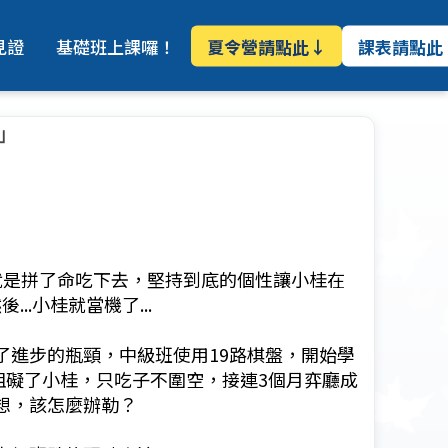
夏令營請點此↓
課表請點此
見證
基礎班上課囉！
」
就是拼了命吃下去，堅持到底的個性讓小桂在
..小桂就當機了...
了進步的瓶頸，中級班使用19路棋盤，開始學
阻礙了小桂，只吃子不圍空，接連3個月弈廳成
想，該怎麼辦勒？