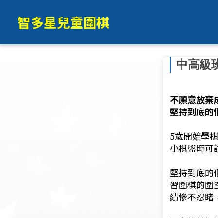
智多星兒童圍棋
中高級
不願意放棄
堅持到底的
5歲開始學
小棋盤時可說
堅持到底的
習圍棋的圍
績慘不忍睹