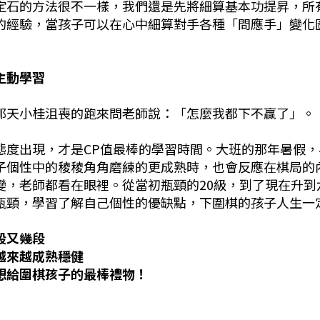
定石的方法很不一樣，我們還是先將細算基本功提昇，所
的經驗，當孩子可以在心中細算對手各種「問應手」變化
主動學習
那天小桂沮喪的跑來問老師說：「怎麼我都下不贏了」。
態度出現，才是CP值最棒的學習時間。大班的那年暑假
子個性中的稜稜角角磨練的更成熟時，也會反應在棋局的
變，老師都看在眼裡。從當初瓶頸的20級，到了現在升
瓶頸，學習了解自己個性的優缺點，下圍棋的孩子人生一
段又幾段
越來越成熟穩健
想給圍棋孩子的最棒禮物！