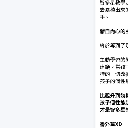
智多星教學
去累積出來
手。
發自內心的
終於等到了
主動學習的
建議。當孩
桂的一切改
孩子的個性
比起升到幾
孩子
個性能
才是智多星
番外篇XD