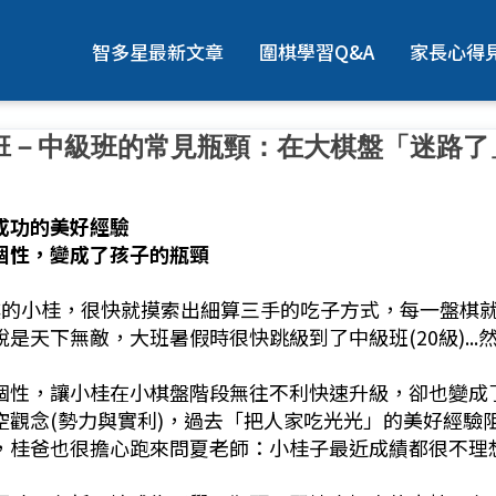
智多星最新文章
圍棋學習Q&A
家長心得
班－中級班的常見瓶頸：在大棋盤「迷路了
成功的美好經驗
個性，
變成了孩子的瓶頸
棋的小桂，很快就摸索出細算三手的吃子方式，每一盤棋
是天下無敵，大班暑假時很快跳級到了中級班(20級)...然後.
個性，讓小桂在小棋盤階段無往不利快速升級，卻也變成
空觀念(勢力與實利)，過去「把人家吃光光」的美好經驗
，桂爸也很擔心跑來問夏老師：小桂子最近成績都很不理