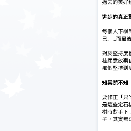
過去的美好
進步的真正
每個人下棋
己」...
對於堅持度
桂願意放棄
那個堅持到
知其然不知
要修正「只
是這些定石
棋時對手下
子，其實無