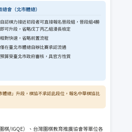
育總會（北市體總）
自認棋力接近初段者可直接報名晉段組，晉段組4勝
即可升段，省略戊丁丙乙組漫長檢定
相對快速，省略前置流程
僅在臺北市體總自辦比賽承認流通
預算受臺北市政府審核，具官方性質
市體總」升段，棋協不承認此段位，報名中華棋協比
棋/IGQE）、台灣圍棋教育推廣協會等單位各