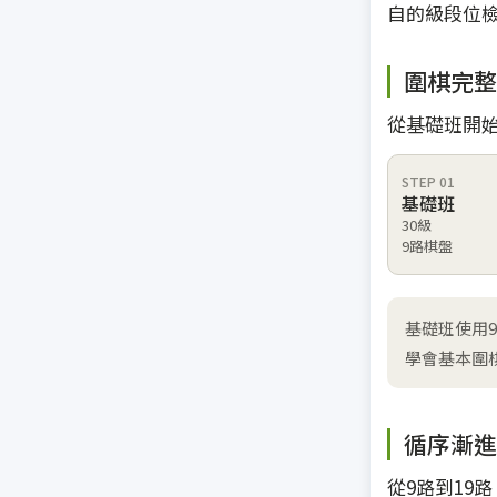
自的級段位
圍棋完整
從基礎班開
STEP 01
基礎班
30級
9路棋盤
基礎班使用
學會基本圍
循序漸進
從9路到19