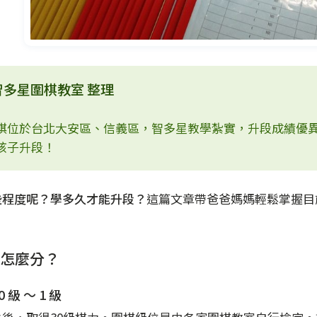
智多星圍棋教室 整理
棋位於台北大安區、信義區，智多星教學紮實，升段成績優
孩子升段！
些程度呢？學多久才能升段？
這篇文章帶爸爸媽媽輕鬆掌握目
怎麼分？
 級 ～ 1 級