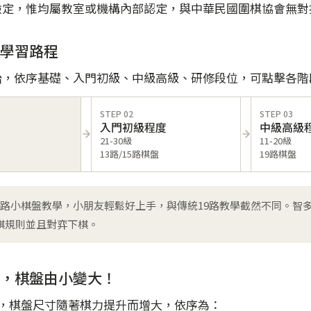
檢定，惟均屬教室或機構內部認定，與中華民國圍棋協會無對
學習路程
始，依序基礎、入門初級、中級高級、研修段位，可點擊各階
STEP 02
STEP 03
入門初級程度
中級高級
21-30級
11-20級
13路/15路棋盤
19路棋盤
9路小棋盤教學，小朋友輕鬆好上手，與傳統19路教學截然不同。智
棋規則並且對弈下棋。
，棋盤由小變大！
路，棋盤尺寸隨著棋力提升而增大，依序為：