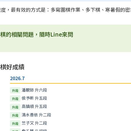
速度，最有效的方式是：多寫圍棋作業、多下棋、寒暑假的密
棋的相關問題，隨時Line來問
棋好成績
2026.7
潘靚銥 升六段
升段
侯予昕 升五段
升段
高鎮順 升五段
升段
清水善依 升二段
升段
竺子又 升二段
升段
詹千慧 升初段