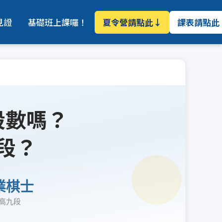
見證
基礎班上課囉！
夏令營請點此↓
課表請點此
段數嗎？
段？
業棋士
高九段