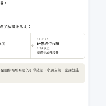
接。
段了解詳細說明：
STEP 04
程度
研修段位程度
10級以上
準備參加升段賽
多星圍棋輕鬆有趣的引導啟蒙，小朋友第一堂課就能