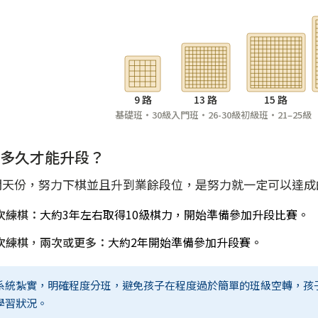
9 路
13 路
15 路
基礎班・30級
入門班・26-30級
初級班・21–25級
多久才能升段？
關天份，努力下棋並且升到業餘段位，是努力就一定可以達成
次練棋：
大約3年左右取得10級棋力，開始準備參加升段比賽。
次練棋，兩次或更多：
大約2年開始準備參加升段賽。
系統紮實，明確程度分班，避免孩子在程度過於簡單的班級空轉，孩
學習狀況。