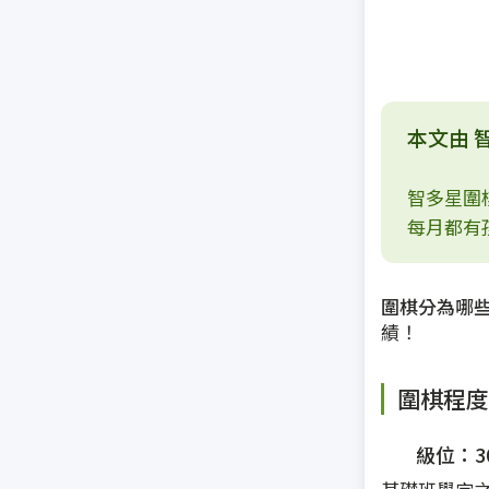
本文由 
智多星圍
每月都有
圍棋分為哪
績！
圍棋程度
級位：30