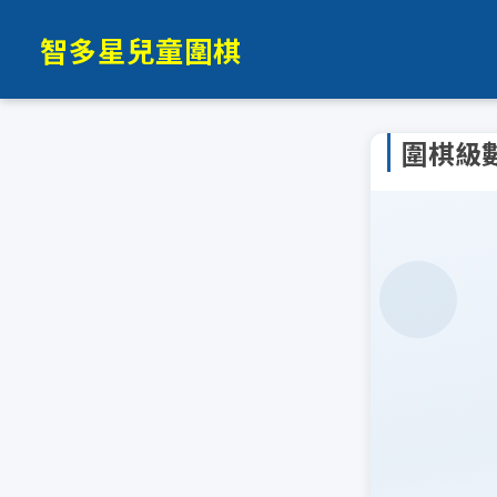
智多星兒童圍棋
圍棋級