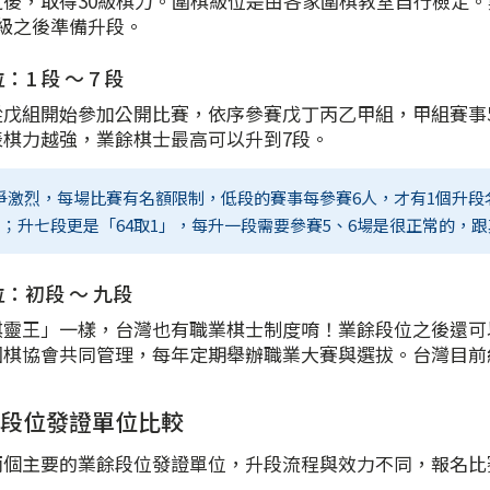
後，取得30級棋力。圍棋級位是由各家圍棋教室自行檢定。
級之後準備升段。
1 段 ～ 7 段
戊組開始參加公開比賽，依序參賽戊丁丙乙甲組，甲組賽事5
表棋力越強，業餘棋士最高可以升到7段。
爭激烈，每場比賽有名額限制，低段的賽事每參賽6人，才有1個升段名
1」；升七段更是「64取1」，每升一段需要參賽5、6場是很正常的
：初段 ～ 九段
棋靈王」一樣，台灣也有職業棋士制度唷！業餘段位之後還可
棋協會共同管理，每年定期舉辦職業大賽與選拔。台灣目前約
段位發證單位比較
兩個主要的業餘段位發證單位，升段流程與效力不同，報名比