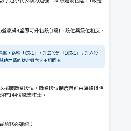
數字越小代表棋力越強。30級是最初階，1級是
盤贏得4盤即可升初段(1段)。段位與級位相反，
額，俗稱「6取1」。升五段是「10取1」；升六段
，跟其他才藝的檢定概念大不相同唷！。
以挑戰職業段位，職業段位制度目前由海峰棋院
有144位職業棋士。
賽前務必確認：