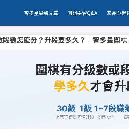
智多星最新文章
圍棋學習Q&A
家長心得
數段數怎麼分？升段要多久？｜智多星圍棋
圍棋有分級數或
學多久
才會升
30級
1級
1~7段
職
上完基礎班
準備升段
業餘段位
最