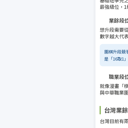
基礎班學完之
最強級位，1
業餘段位：
想升段需要從
數字越大代
圍棋升段競
是「16取
職業段位
就像漫畫「
與中華職業圍
台灣業餘
台灣目前有