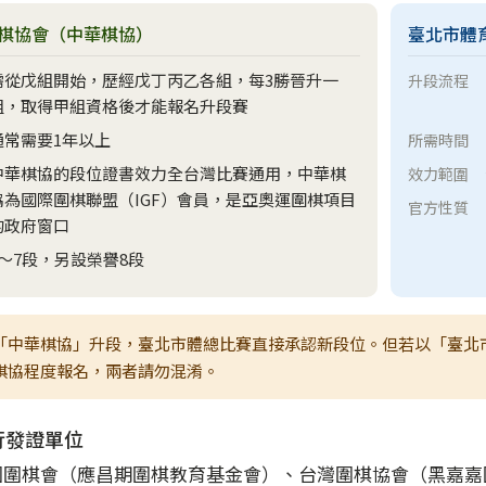
棋協會（中華棋協）
臺北市體
需從戊組開始，歷經戊丁丙乙各組，每3勝晉升一
升段流程
組，取得甲組資格後才能報名升段賽
通常需要1年以上
所需時間
中華棋協的段位證書效力全台灣比賽通用，中華棋
效力範圍
協為國際圍棋聯盟（IGF）會員，是亞奧運圍棋項目
官方性質
的政府窗口
1～7段，另設榮譽8段
「中華棋協」升段，臺北市體總比賽直接承認新段位。但若以「臺北
棋協程度報名，兩者請勿混淆。
行發證單位
圍棋會（應昌期圍棋教育基金會）、台灣圍棋協會（黑嘉嘉圍